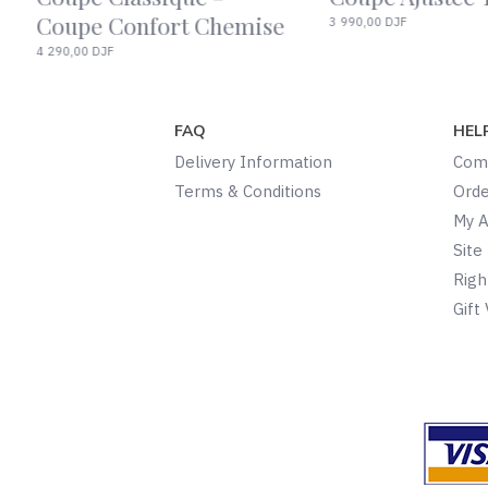
Brettelles
2 990,00 DJF
2 990,00 DJF
FAQ
HEL
Delivery Information
Comp
Terms & Conditions
Orde
My 
Site
Righ
Gift