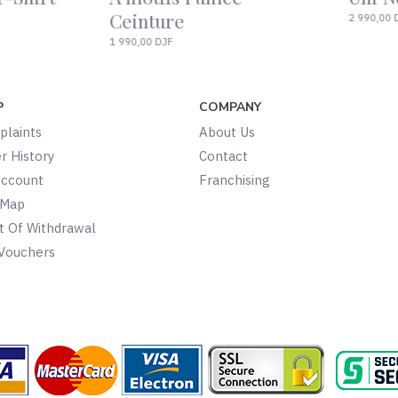
Coupe Confort Chemise
de manc
4 490,00 DJF
1 990,00 DJF
P
COMPANY
laints
About Us
r History
Contact
Account
Franchising
 Map
t Of Withdrawal
 Vouchers