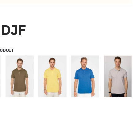
 DJF
RODUIT