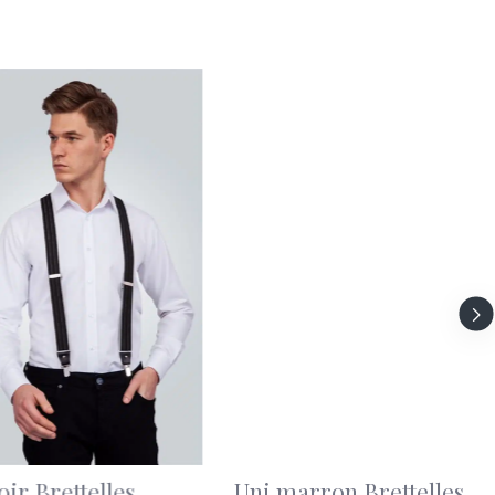
s Rouge Boutons
Coupe Ajustée T-Shirt