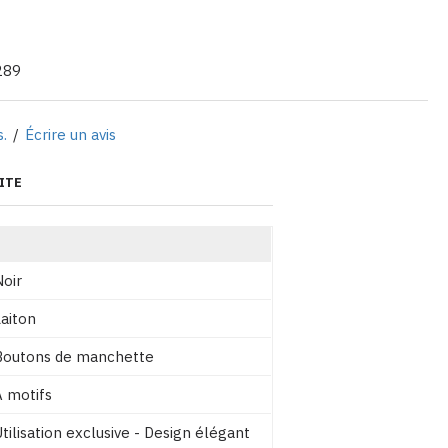
289
s.
/
Écrire un avis
ITE
Noir
Laiton
Boutons de manchette
À motifs
tilisation exclusive - Design élégant