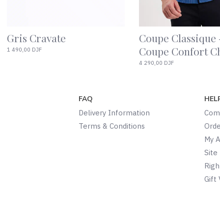
Coupe Ajustée T-Shirt
À motifs Fumée
Ceinture
3 990,00 DJF
1 990,00 DJF
FAQ
HEL
Delivery Information
Comp
Terms & Conditions
Orde
My 
Site
Righ
Gift