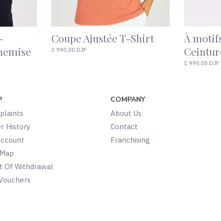
Uni Noir Brettelles
Uni marr
2 990,00 DJF
2 990,00 DJF
P
COMPANY
laints
About Us
r History
Contact
Account
Franchising
 Map
t Of Withdrawal
 Vouchers